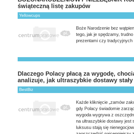
świąteczną listę zakupów
Yellowcups
Boże Narodzenie bez wątpien
tego, jak je spędzamy, trudno
prezentami czy tradycyjnych 
Dlaczego Polacy płacą za wygodę, choci
analizuje, jak ultraszybkie dostawy stał
BestBiz
Każde kliknięcie „zamów zak
gdy Polacy świadomie zarząd
wygoda wygrywa z oszczędnośc
na ultraszybkie dostawy jest 
luksusu stają się nienegocjo
zaoszczędzić najcenniejszy za