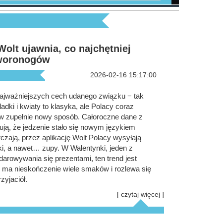
olt ujawnia, co najchętniej
zworonogów
2026-02-16 15:17:00
najważniejszych cech udanego związku − tak
dki i kwiaty to klasyka, ale Polacy coraz
 w zupełnie nowy sposób. Całoroczne dane z
ują, że jedzenie stało się nowym językiem
czają, przez aplikację Wolt Polacy wysyłają
łki, a nawet… zupy. W Walentynki, jeden z
darowywania się prezentami, ten trend jest
ć ma nieskończenie wiele smaków i rozlewa się
yjaciół.
[ czytaj więcej ]