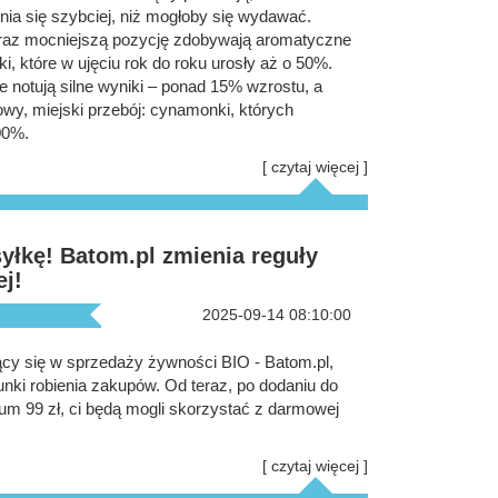
ia się szybciej, niż mogłoby się wydawać.
raz mocniejszą pozycję zdobywają aromatyczne
ki, które w ujęciu rok do roku urosły aż o 50%.
e notują silne wyniki – ponad 15% wzrostu, a
owy, miejski przebój: cynamonki, których
00%.
[ czytaj więcej ]
yłkę! Batom.pl zmienia reguły
j!
2025-09-14 08:10:00
jący się w sprzedaży żywności BIO - Batom.pl,
nki robienia zakupów. Od teraz, po dodaniu do
m 99 zł, ci będą mogli skorzystać z darmowej
[ czytaj więcej ]