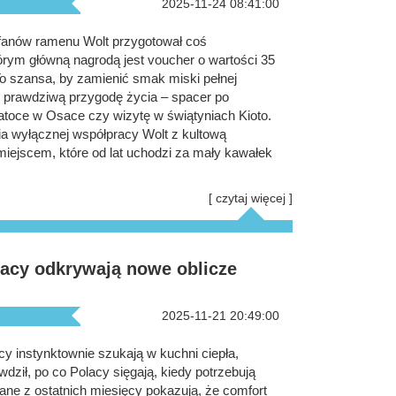
2025-11-24 08:41:00
fanów ramenu Wolt przygotował coś
rym główną nagrodą jest voucher o wartości 35
 To szansa, by zamienić smak miski pełnej
w prawdziwą przygodę życia – spacer po
 zatoce w Osace czy wizytę w świątyniach Kioto.
ia wyłącznej współpracy Wolt z kultową
ejscem, które od lat uchodzi za mały kawałek
[ czytaj więcej ]
lacy odkrywają nowe oblicze
2025-11-21 20:49:00
y instynktownie szukają w kuchni ciepła,
rawdził, po co Polacy sięgają, kiedy potrzebują
dane z ostatnich miesięcy pokazują, że comfort