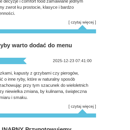
ie decyzje i comfort food zamawiane jednym
źny zwrot ku prostocie, klasyce i bardzo
enności.
[ czytaj więcej ]
 ryby warto dodać do menu
2025-12-23 07:41:00
szkami, kapusty z grzybami czy pierogów,
ć o inne ryby, które w naturalny sposób
 zachowując przy tym szacunek do wieloletnich
 niewielka zmiana, by kulinarna, świąteczna
miaru i smaku.
[ czytaj więcej ]
INARNY Przygotowujemy