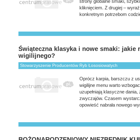
strony globalne smaki, szybk
kliknięciem. Z drugiej – wyra
konkretnym potrzebom codzi
Świąteczna klasyka i nowe smaki: jakie
wigilijnego?
Stowarzyszenie Producentów Ryb Łososiowatych
Oprócz karpia, barszczu z u
wigilijne menu warto wzbogaci
uzupełniają klasyczne dania,
zwyczajów. Czasem wystarczy
opowieść nabrała nowego wy
BOŻONARODZENIOWY NIEZBĘDNIK KUL