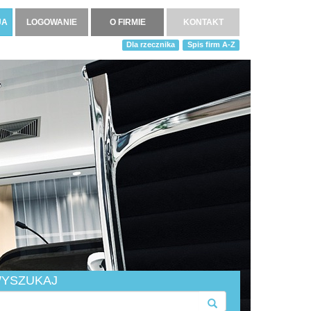
JA
LOGOWANIE
O FIRMIE
KONTAKT
Dla rzecznika
Spis firm A-Z
YSZUKAJ