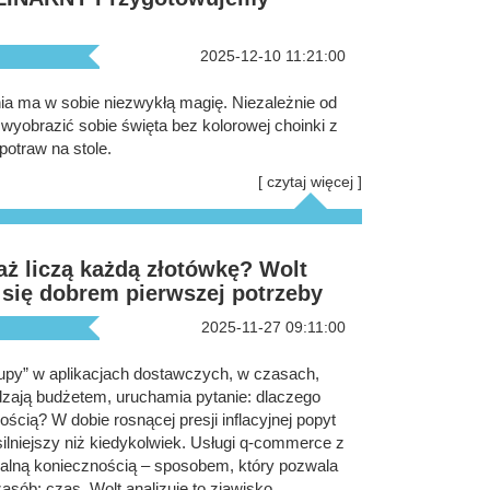
2025-12-10 11:21:00
ia ma w sobie niezwykłą magię. Niezależnie od
 wyobrazić sobie święta bez kolorowej choinki z
potraw na stole.
[ czytaj więcej ]
aż liczą każdą złotówkę? Wolt
y się dobrem pierwszej potrzeby
2025-11-27 09:11:00
upy” w aplikacjach dostawczych, w czasach,
zają budżetem, uruchamia pytanie: dlaczego
ią? W dobie rosnącej presji inflacyjnej popyt
silniejszy niż kiedykolwiek. Usługi q-commerce z
walną koniecznością – sposobem, który pozwala
sób: czas. Wolt analizuje to zjawisko,