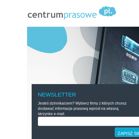
NEWSLETTER
Jesteś dzinnikarzem? Wybierz firmy z których chcesz
dostawać informacje prasową wprost na własną
skrzynke e-mail.
ZAPISZ SI