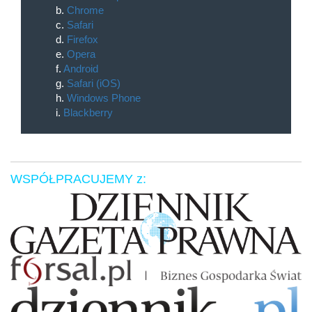
b.
Chrome
c.
Safari
d.
Firefox
e.
Opera
f.
Android
g.
Safari (iOS)
h.
Windows Phone
i.
Blackberry
WSPÓŁPRACUJEMY z: