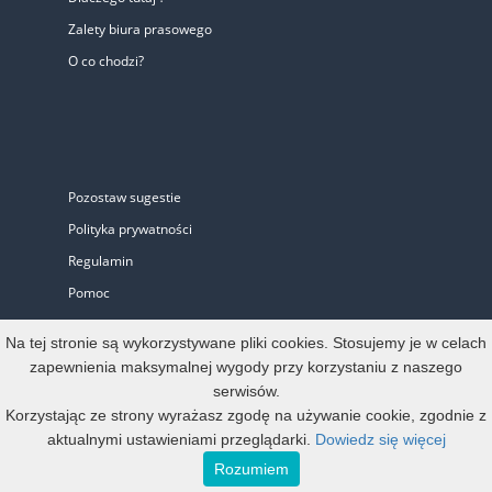
Zalety biura prasowego
O co chodzi?
Pozostaw sugestie
Polityka prywatności
Regulamin
Pomoc
Biuro Prasowe
Na tej stronie są wykorzystywane pliki cookies. Stosujemy je w celach
zapewnienia maksymalnej wygody przy korzystaniu z naszego
serwisów.
Oferta
Korzystając ze strony wyrażasz zgodę na używanie cookie, zgodnie z
aktualnymi ustawieniami przeglądarki.
Dowiedz się więcej
Start-up i Mikro firma
Rozumiem