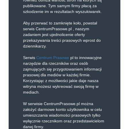
również obniża wartość stron na których są
publikowane. Tym samym firmy płacą za
szkodzenie im w rezultatach wyszukiwarek.
Aby przerwać to zamknięte koło, powstał
serwis CentrumPrasowe.pl , naszym
zadaniem jest ujednolicenie oferty
przekazywania treści prasowych wprost do
dziennikarzy.
Serwis
Centrum Prasowe
pl to innowacyjne
narzędzie dla rzeczników oraz osób
zajmujących się przygotowaniem informacji
prasowej dla mediów w każdej firmie.
Korzystając z możliwości jakie daje nasza
witryna możesz wykreować swoją firmę w
mediach.
W serwisie CentrumPrasowe.pl można
założyć darmowe konto użytkownika w celu
umieszczania wiadomości prasowych tylko
wyłącznie rzecznikom oraz przedstawicielom
danej firmy.