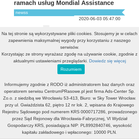
ramach usług Mondial Assistance
newss
2020-06-03 05:47:00
Na tej stronie są wykorzystywane pliki cookies. Stosujemy je w celach
zapewnienia maksymalnej wygody przy korzystaniu z naszego
serwisów.
Korzystając ze strony wyrażasz zgodę na używanie cookie, zgodnie z
aktualnymi ustawieniami przeglądarki.
Dowiedz się więcej
Mondial Assistance pomoże swoim klientom
Rozumiem
posiadającym auta elektryczne, gdy wyczerpie
się im bateria w pojeździe.
Informujemy zgodnie z RODO iż administratorem baz danych oraz
[ czytaj więcej ]
operatorem serwisu CentrumPRasowe.pl jest firma Ads-Center Sp.
Zadbaj o dobry pakiet assistance
Zo.o. z siedzibą we Wrocławiu 53-413, Biuro: w Sky Tower Wrocław.
przy ul. Gwiaździsta 62, piętro 12 nr lok. 2, wpisana do Krajowego
newss
Rejestru Sądowego pod numerem KRS 0000717286, prowadzonego
2020-05-29 11:17:00
przez Sąd Rejonowy dla Wrocławia-Fabrycznej, VI Wydział
Gospodarczy KRS, posiadająca NIP: PL8992840746, wysokość
kapitału zakładowego i wpłaconego: 10000 PLN.